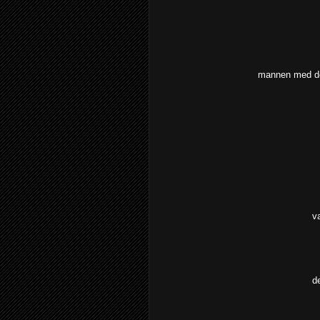
mannen med de 
v
d