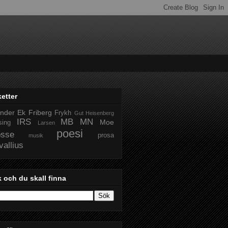
ketter
nder
Ek
Friberg
Frykh
Gut
Heisenberg
IRS
MB
MN
Moe
sing
Larsen
poesi
sse
prosa
musik
vallius
 och du skall finna