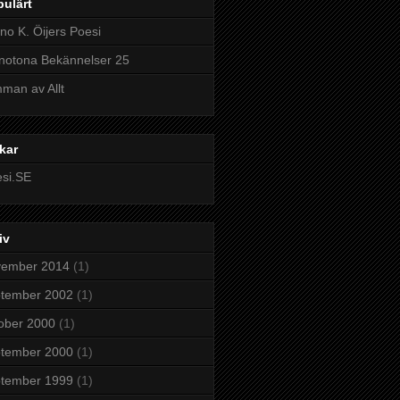
ulärt
no K. Öijers Poesi
otona Bekännelser 25
man av Allt
kar
si.SE
iv
vember 2014
(1)
ptember 2002
(1)
ober 2000
(1)
ptember 2000
(1)
ptember 1999
(1)