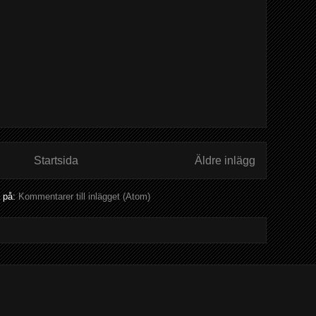
Startsida
Äldre inlägg
 på:
Kommentarer till inlägget (Atom)