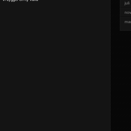
jul
no
ma