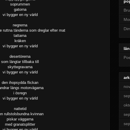
pop
soprummen
gatorna
Bru
vi bygger en ny värld
Mon
negrerna
Dim
ruttna tänderna som dreglar efter mat
tattarna
kräken
vi bygger en ny värld
län
desertörerna
Poe
som längtar tillbaka till
skyttegravarna
vi bygger en ny värld
ark
den ihopsydda flickan
no
andrar längs motorvägarna
i ösregn
se
vi bygger en ny värld
okt
nattetid
en rullstolsbundna kvinnan
se
piskar väggarna
se
med granatsplitter
vi bygger en ny värld