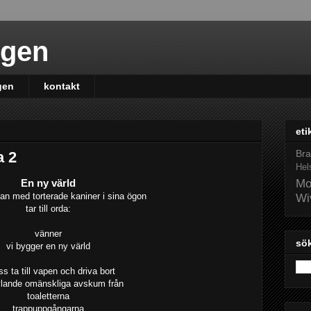
ngen
gen
kontakt
eti
Bra
a 2
Hel
En ny värld
Mo
an med torterade kaniner i sina ögon
Wi
tar till orda:
vänner
sök
vi bygger en ny värld
ss ta till vapen och driva bort
ylande omänskliga avskum från
toaletterna
trappuppgångarna