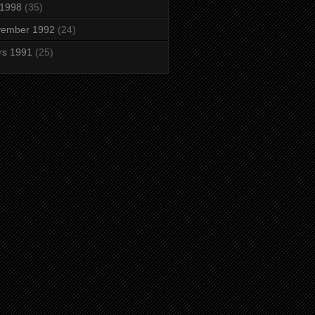
i 1998
(35)
vember 1992
(24)
rs 1991
(25)