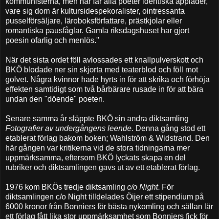
kommunisterna, men här får alla poeter identiska applåder,
vare sig dom är kultursidespekoralister, ointressanta
pusselförsäljare, läroboksförfattare, prästkjolar eller
romantiska pausfåglar. Gamla riksdagshuset har gjort
poesin ofarlig och menlös."
När det sista ordet föll avlossades ett knallpulverskott och
BKÖ blodade ner sin skjorta med teaterblod och föll mot
golvet. Några kvinnor hade hyrts in för att skrika och förhöja
effekten samtidigt som två bårbärare rusade in för att bära
undan den "döende" poeten.
Senare samma år släppte BKÖ sin andra diktsamling
Fotografier av undergångens leende
. Denna gång stod ett
etablerat förlag bakom boken; Wahlström & Widstrand. Den
här gången var kritikerna vid de stora tidningarna mer
uppmärksamma, eftersom BKÖ lyckats skapa en del
rubriker och diktsamlingen gavs ut av ett etablerat förlag.
1976 kom BKÖs tredje diktsamling
c/o Night
. För
diktsamlingen c/o Night tilldelades Öijer ett stipendium på
6000 kronor från Bonniers för bästa nykomling och sällan lär
ett förlag fått lika stor uppmärksamhet som Bonniers fick för