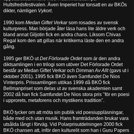
Hultsfredsfestivalen. Även Imperiet har tonsatt en av BKÖs
dikter, nämligen
Vykort
.
1990 kom
Medan Giftet Verkar
som rosades av svensk
kulturpress. Man började åter läsa hans lite äldre verk och
bland annat Giljotin fick en andra chans. Liksom Chivas
Regal kom den att gillas när kritikerna läste den en andra
gång.
1995 ger BKÖ ut
Det Förlorade Ordet
som är den andra
diktsamlingen i en trilogi som utöver Det Förlorade Ordet
består av Medan Giftet Verkar och
Dimman Av Allt
(gavs ut i
oktober 2001). 1995 fick BKÖ även Samfundet De Nios
Vinterpris. Prissamlingen utökas 1999 då BKÖ fick
Bellmanpriset som delas ut av svenska akademien samt
2002 då han fick Samfundet De Nios stora pris "för en poesi
i upprorets, metaforens och mystikens tradition".
BKÖ tycker om att möta sin publik vid poesiuppläsningar,
både med och utan musik. Hans framträdanden brukar vara
utsålda långt i förväg. Vid Polarprisutdelningen 2000 fick
BKÖ chansen att, inför den kulturelit som han i Guru Papers