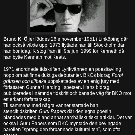
B
runo
K
.
Ö
ijer föddes 26:e november 1951 i Linköping där
han också växte upp. 1973 flyttade han till Stockholm där
han bor idag. K stog fram till 9:e juni 1999 för Kenneth då
han bytte Kenneth mot Keats.
1971 anordnade tidskriften Lyrikvännen en poesitävling i
hopp om att finna duktiga debutanter. BKÖs bidrag
Förbi
gränsen och tillbaka
uppskattades av en enig jury med
författaren Gunnar Harding i spetsen. Hans bidrag
publicerades i nämnda tidskrift och banade väg för BKÖ mot
ett erkänt författarskap.
Tillsammans med några vänner startade han
stenciltidskriften
Guru Papers
där den egna poesin
blandades med bland annat samhällskritiska artiklar. Det var
också i Guru Papers som BKÖ myntade den bevingade
parollen "spräng den förbannade kultureliten", som ofta