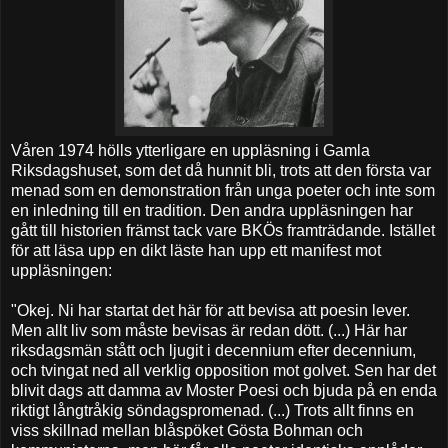
Våren 1974 hölls ytterligare en uppläsning i Gamla
Riksdagshuset, som det då hunnit bli, trots att den första var
menad som en demonstration från unga poeter och inte som
en inledning till en tradition. Den andra uppläsningen har
gått till historien främst tack vare BKÖs framträdande. Istället
för att läsa upp en dikt läste han upp ett manifest mot
uppläsningen:
"Okej. Ni har startat det här för att bevisa att poesin lever.
Men allt liv som måste bevisas är redan dött. (...) Här har
riksdagsmän stått och ljugit i decennium efter decennium,
och tvingat ned all verklig opposition mot golvet. Sen har det
blivit dags att damma av Moster Poesi och bjuda på en enda
riktigt långtråkig söndagspromenad. (...) Trots allt finns en
viss skillnad mellan blåspöket Gösta Bohman och