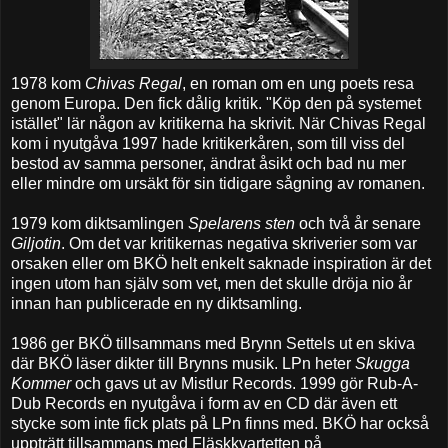
1978 kom
Chivas Regal
, en roman om en ung poets resa
genom Europa. Den fick dålig kritik. "Köp den på systemet
istället" lär någon av kritikerna ha skrivit. När Chivas Regal
kom i nyutgåva 1997 hade kritikerkåren, som till viss del
bestod av samma personer, ändrat åsikt och bad nu mer
eller mindre om ursäkt för sin tidigare sågning av romanen.
1979 kom diktsamlingen
Spelarens sten
och två år senare
Giljotin
. Om det var kritikernas negativa skriverier som var
orsaken eller om BKÖ helt enkelt saknade inspiration är det
ingen utom han själv som vet, men det skulle dröja nio år
innan han publicerade en ny diktsamling.
1986 ger BKÖ tillsammans med Brynn Settels ut en skiva
där BKÖ läser dikter till Brynns musik. LPn heter
Skugga
Kommer
och gavs ut av Mistlur Records. 1999 gör Rub-A-
Dub Records en nyutgåva i form av en CD där även ett
stycke som inte fick plats på LPn finns med. BKÖ har också
uppträtt tillsammans med Fläskkvartetten på