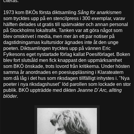
citeras.
1973 kom BKÖs första diktsamling
Sång för anarkismen
som trycktes upp på en stencilpress i 300 exemplar, varav
hälften delades ut gratis till spärrvakter och annan personal
på Stockholms lokaltrafik. Tanken var att göra något som
blev omskrivet i media, men mer än ett par notiser på
dagstidningarnas kultursidor ägnades inte åt den unge
poeten. Diktsamlingen trycktes upp på vännen Eric
Fylkesons eget nystartade förlag kallat Poesiförlaget. Boken
blev fort slutsåld men fick knappast den uppmärksamhet
som BKÖ önskade, trots lovord från kritikerna. Under hösten
samma år anordnades en poesiuppläsning i Klarateatern
som då låg i det hus som riksdagen tillfälligt inhystes i. "Nya
poeter i nya riksdagshuset" löd parollen som lockade en stor
publik. BKÖ uppträdde med dikten
Jeanne D`Arc, allting
blöder
.