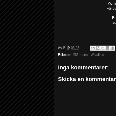
Ovala
världa
En
ja
Av
E
@
03:23
Etiketter:
IRS
,
poesi
,
Wivallius
Inga kommentarer:
Skicka en kommentar