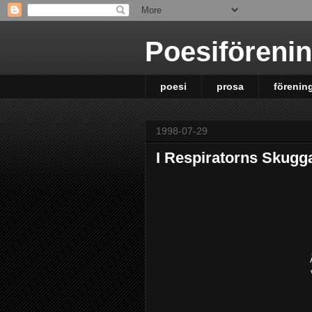
Poesiföreni
poesi
prosa
förenin
1998-07-29
I Respiratorns Skugg