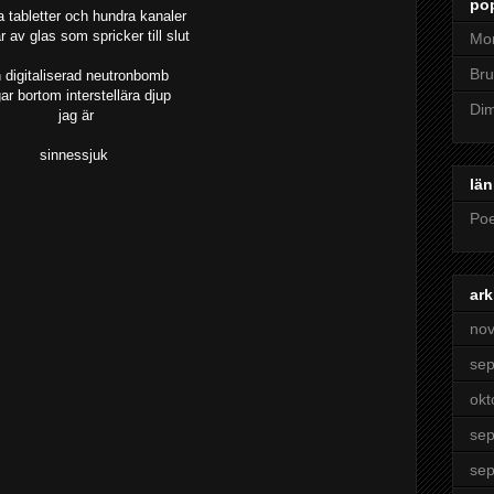
pop
 tabletter och hundra kanaler
r av glas som spricker till slut
Mon
Bru
 digitaliserad neutronbomb
gar bortom interstellära djup
Dim
jag är
sinnessjuk
län
Poe
ark
no
se
okt
se
se