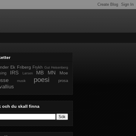
ketter
nder
Ek
Friberg
Frykh
Gut
Heisenberg
IRS
MB
MN
Moe
sing
Larsen
poesi
sse
prosa
musik
vallius
 och du skall finna