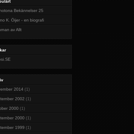
ulärt
otona Bekännelser 25
no K. Öijer - en biografi
man av Allt
kar
si.SE
iv
vember 2014
(1)
ptember 2002
(1)
ober 2000
(1)
ptember 2000
(1)
ptember 1999
(1)