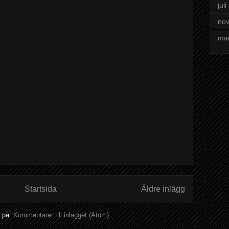
jul
no
ma
Startsida
Äldre inlägg
 på:
Kommentarer till inlägget (Atom)