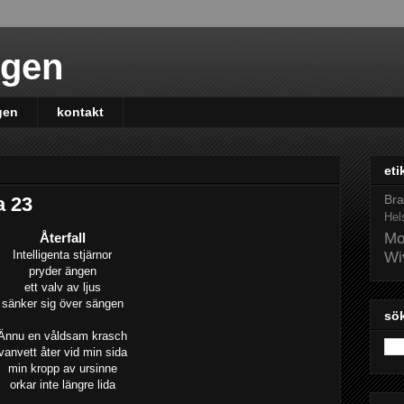
ngen
gen
kontakt
eti
Bra
a 23
Hel
Återfall
Mo
Intelligenta stjärnor
Wi
pryder ängen
ett valv av ljus
sänker sig över sängen
sök
Ännu en våldsam krasch
vanvett åter vid min sida
min kropp av ursinne
orkar inte längre lida