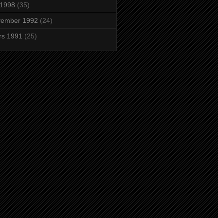
i 1998
(35)
vember 1992
(24)
rs 1991
(25)